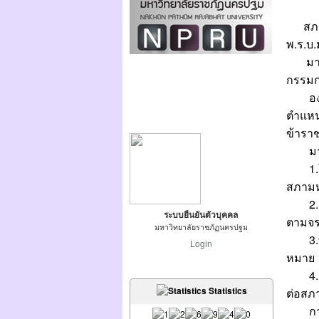
สภ
พ.ร.บ.
มาตรา
กรรมก
องค์ป
ตำแหน
ข้ารา
มาตรา
1.ให้
สภามห
2.แสว
ระบบยืนยันตัวบุคคล
ตามจร
มหาวิทยาลัยราชภัฏนครปฐม
3.พิท
Login
หมาย
4.เรี
Statistics
ต่อสภ
ก