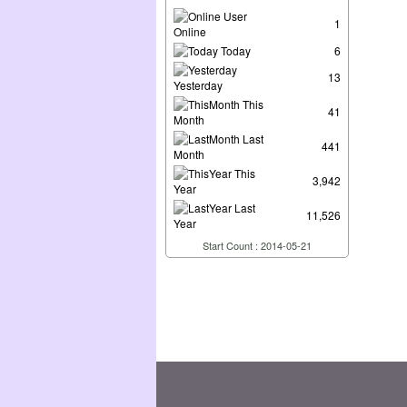
User
1
Online
Today
6
13
Yesterday
This
41
Month
Last
441
Month
This
3,942
Year
Last
11,526
Year
Start Count : 2014-05-21