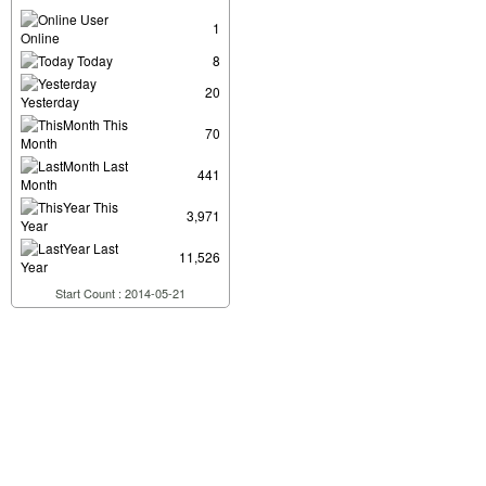
User
1
Online
Today
8
20
Yesterday
This
70
Month
Last
441
Month
This
3,971
Year
Last
11,526
Year
Start Count : 2014-05-21