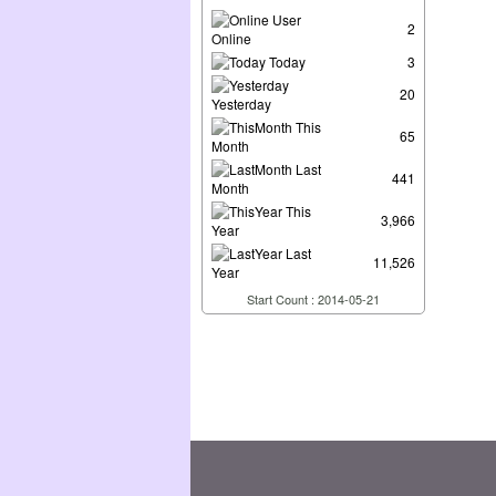
User
2
Online
Today
3
20
Yesterday
This
65
Month
Last
441
Month
This
3,966
Year
Last
11,526
Year
Start Count : 2014-05-21